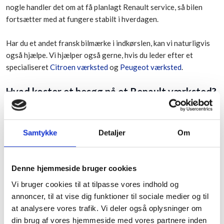
nogle handler det om at få planlagt Renault service, så bilen
fortsætter med at fungere stabilt i hverdagen.
Har du et andet fransk bilmærke i indkørslen, kan vi naturligvis
også hjælpe. Vi hjælper også gerne, hvis du leder efter et
specialiseret
Citroen værksted
og
Peugeot værksted
.
Hvad koster et besøg på et Renault værksted?
Prisen afhænger af, hvad bilen konkret har brug for. En
almindelig Renault service vil sjældent have samme omfang som
Samtykke
Detaljer
Om
en større Renault reparation eller et forløb, hvor grundig
fejlfinding er nødvendig for at finde selve årsagen til problemet.
Derfor giver det bedst mening at se på bilen først, før vi
Denne hjemmeside bruger cookies
vurderer opgaven nærmere.
Vi bruger cookies til at tilpasse vores indhold og
Hos os skal du føle dig tryg ved både pris og proces. Vi giver en
annoncer, til at vise dig funktioner til sociale medier og til
ærlig vurdering, holder dig opdateret undervejs og sørger for,
at analysere vores trafik. Vi deler også oplysninger om
at du ved, hvad du siger ja til. Har du brug for et tilbud, giver vi
din brug af vores hjemmeside med vores partnere inden