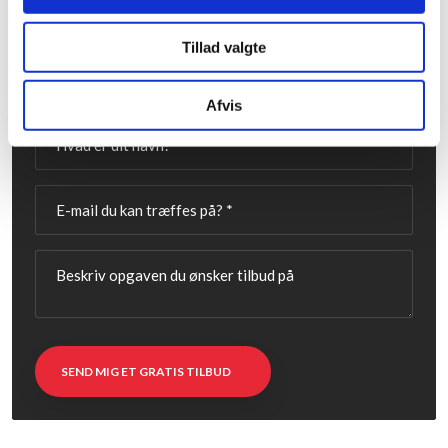
Få et tilbud i dag
Tillad valgte
Udfyld formularen herunder og vi vender tilbage med et
uforpligtende tilbud inden for 24 timer.
Afvis